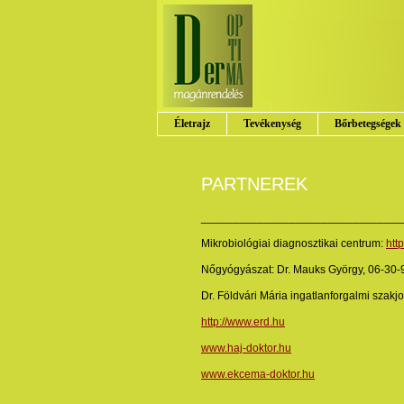
Életrajz
Tevékenység
Bőrbetegségek
PARTNEREK
________________________________
Mikrobiológiai diagnosztikai centrum:
htt
Nőgyógyászat: Dr. Mauks György, 06-30-9
Dr. Földvári Mária ingatlanforgalmi szakj
http://www.erd.hu
www.haj-doktor.hu
www.ekcema-doktor.hu