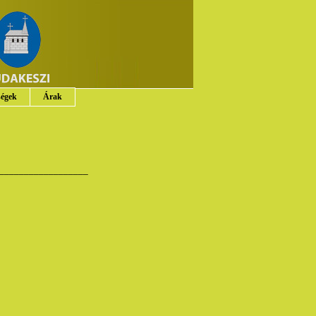
ségek
Árak
__________________