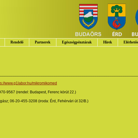
Rendelő
Partnerek
Egészségpénztárak
Hírek
Elérhető
________________________________________________________________
ps://www.g1labor.hu/mikromikomed
70-9567 (rendel: Budapest, Ferenc körút 22.)
ogász; 06-20-455-3208 (iroda: Érd, Fehérvári út 32/B.)