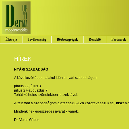
Életrajz
Tevékenység
Bőrbetegségek
Rendelő
Partnerek
HÍREK
NYÁRI SZABADSÁG
A következőképpen alakul idén a nyári szabadságom:
június 22-július 3
július 27-augusztus 7
Tehát kéthetes szünetekben leszek távol.
A telefont a szabadságom alatt csak 8-12h között vesszük fel
,
hiszen 
Mindenkinek egészséges nyarat kívánok.
Dr. Veres Gábor