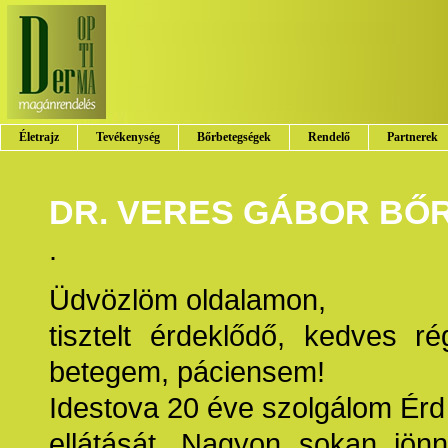
Életrajz
Tevékenység
Bőrbetegségek
Rendelő
Partnerek
DR. VERES GÁBOR B
.
Üdvözlöm oldalamon,
tisztelt érdeklődő, kedves r
betegem, páciensem!
Idestova 20 éve szolgálom Érd
ellátását. Nagyon sokan jön