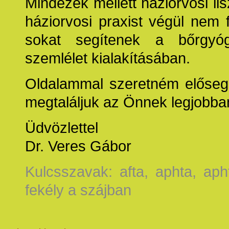
Mindezek mellett háziorvosi li
háziorvosi praxist végül nem f
sokat segítenek a bőrgyógy
szemlélet kialakításában.
Oldalammal szeretném elősegí
megtaláljuk az Önnek legjobb
Üdvözlettel
Dr. Veres Gábor
Kulcsszavak: afta, aphta, aph
fekély a szájban