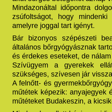
Mindazonáltal időpontra dolg
zsúfoltságot, hogy mindenki
amelyre joggal tart igényt.
Bár bizonyos szépészeti bea
általános bőrgyógyásznak tar
és érdekes eseteket, de nálam 
Szívügyem a gyerekek ellá
szükséges, szívesen jár vissz
A felnőtt- és gyermekbőrgyógy
műtétek képezik: anyajegyek é
műtéteket Budakeszin, a kicsi