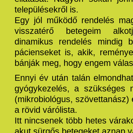
településekről is.
Egy jól működő rendelés mag
visszatérő betegeim alk
dinamikus rendelés mindig 
pácienseket is, akik, remény
bánják meg, hogy engem válasz
Ennyi év után talán elmondha
gyógykezelés, a szükséges m
(mikrobiológus, szövettanász) é
a rövid várólista.
Itt nincsenek több hetes várak
akut sürgős betegeket aznap va